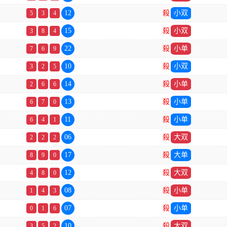
12
殺
小双
5
3
4
15
殺
小双
3
8
4
22
殺
小单
7
6
9
10
殺
小双
3
2
5
14
殺
小单
2
6
6
13
殺
小单
6
7
0
11
殺
小单
6
4
1
06
殺
大双
2
2
2
17
殺
大单
8
9
0
12
殺
大双
4
8
0
08
殺
小单
1
4
3
07
殺
小单
0
1
6
10
殺
大双
3
5
2