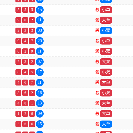
15
殺
小单
5
5
5
11
殺
大单
9
0
2
08
殺
小双
2
3
3
20
殺
小单
9
4
7
11
殺
小双
0
2
9
07
殺
大双
2
3
2
17
殺
小双
8
4
5
11
殺
大单
4
0
7
16
殺
小双
8
6
2
13
殺
大单
4
8
1
09
殺
大单
1
2
6
15
殺
大单
3
6
6