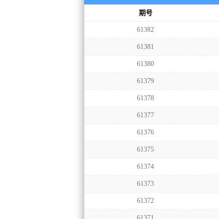
期号
61382
61381
61380
61379
61378
61377
61376
61375
61374
61373
61372
61371