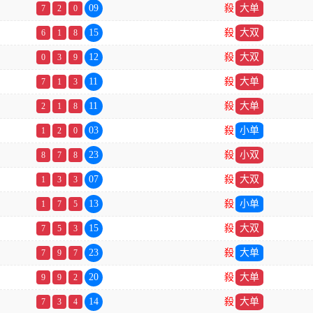
09
殺
大单
7
2
0
15
殺
大双
6
1
8
12
殺
大双
0
3
9
11
殺
大单
7
1
3
11
殺
大单
2
1
8
03
殺
小单
1
2
0
23
殺
小双
8
7
8
07
殺
大双
1
3
3
13
殺
小单
1
7
5
15
殺
大双
7
5
3
23
殺
大单
7
9
7
20
殺
大单
9
9
2
14
殺
大单
7
3
4