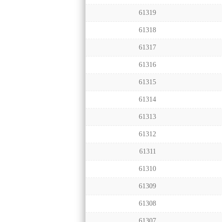
61319
61318
61317
61316
61315
61314
61313
61312
61311
61310
61309
61308
61307