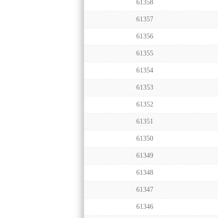
61358
61357
61356
61355
61354
61353
61352
61351
61350
61349
61348
61347
61346