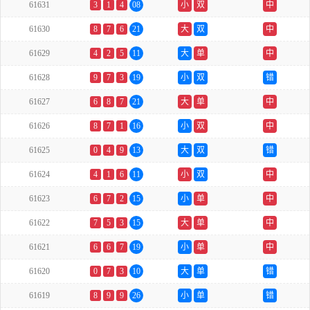
61631
3
1
4
08
小
双
中
61630
8
7
6
21
大
双
中
61629
4
2
5
11
大
单
中
61628
9
7
3
19
小
双
错
61627
6
8
7
21
大
单
中
61626
8
7
1
16
小
双
中
61625
0
4
9
13
大
双
错
61624
4
1
6
11
小
双
中
61623
6
7
2
15
小
单
中
61622
7
5
3
15
大
单
中
61621
6
6
7
19
小
单
中
61620
0
7
3
10
大
单
错
61619
8
9
9
26
小
单
错