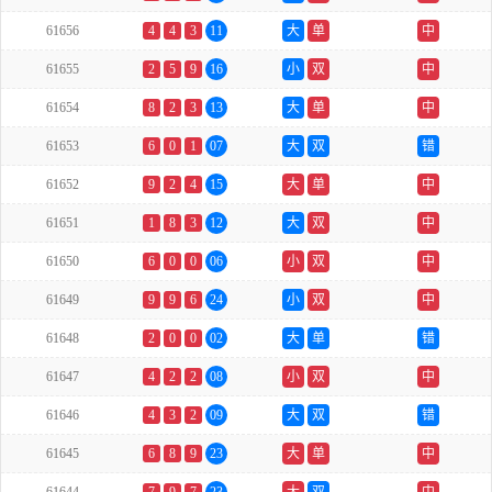
61656
4
4
3
11
大
单
中
61655
2
5
9
16
小
双
中
61654
8
2
3
13
大
单
中
61653
6
0
1
07
大
双
错
61652
9
2
4
15
大
单
中
61651
1
8
3
12
大
双
中
61650
6
0
0
06
小
双
中
61649
9
9
6
24
小
双
中
61648
2
0
0
02
大
单
错
61647
4
2
2
08
小
双
中
61646
4
3
2
09
大
双
错
61645
6
8
9
23
大
单
中