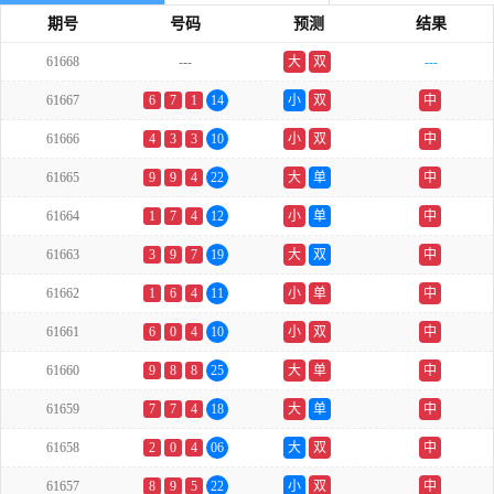
期号
号码
预测
结果
61668
---
大
双
---
61667
6
7
1
14
小
双
中
61666
4
3
3
10
小
双
中
61665
9
9
4
22
大
单
中
61664
1
7
4
12
小
单
中
61663
3
9
7
19
大
双
中
61662
1
6
4
11
小
单
中
61661
6
0
4
10
小
双
中
61660
9
8
8
25
大
单
中
61659
7
7
4
18
大
单
中
61658
2
0
4
06
大
双
中
61657
8
9
5
22
小
双
中