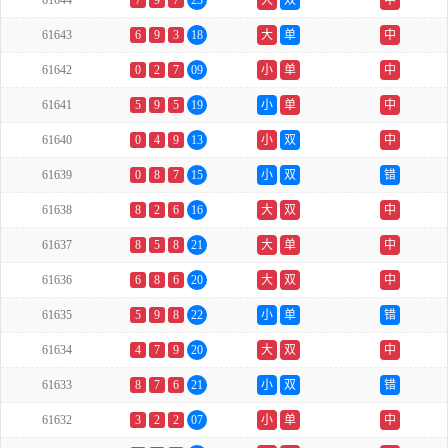
61644
7
9
7
23
大
双
中
61643
6
9
3
18
大
单
中
61642
0
2
7
09
小
单
中
61641
5
9
5
19
小
单
中
61640
0
4
9
13
小
双
中
61639
0
8
7
15
小
双
错
61638
8
2
6
16
大
双
中
61637
8
5
8
21
大
单
中
61636
6
8
6
20
大
双
中
61635
5
9
8
22
小
单
错
61634
4
7
9
20
大
双
中
61633
8
7
6
21
小
双
错
61632
3
2
2
07
小
单
中