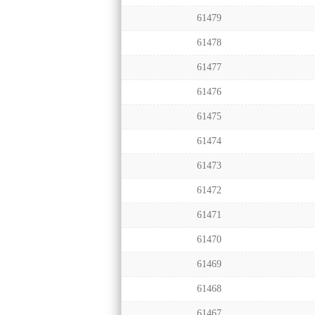
61479
61478
61477
61476
61475
61474
61473
61472
61471
61470
61469
61468
61467