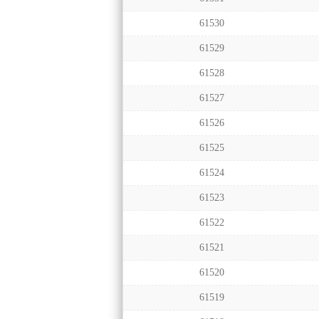
61530
61529
61528
61527
61526
61525
61524
61523
61522
61521
61520
61519