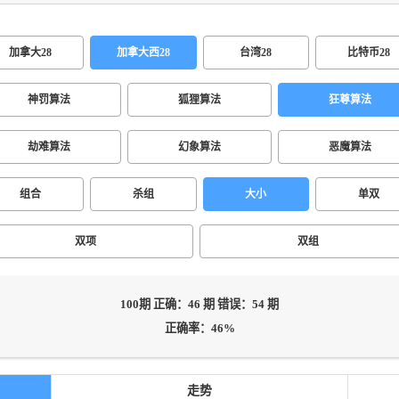
加拿大28
加拿大西28
台湾28
比特币28
神罚算法
狐狸算法
狂尊算法
劫难算法
幻象算法
恶魔算法
组合
杀组
大小
单双
双项
双组
100期 正确：46 期 错误：54 期
正确率：46%
走势