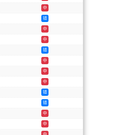
中
错
中
中
错
中
中
中
错
错
中
中
中