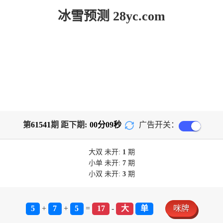
冰雪预测 28yc.com
第
61541
期 距下期:
00
分
08
秒
广告开关：
大双
未开:
1
期
小单
未开:
7
期
小双
未开:
3
期
5
+
7
+
5
=
17
-
大
单
咪牌