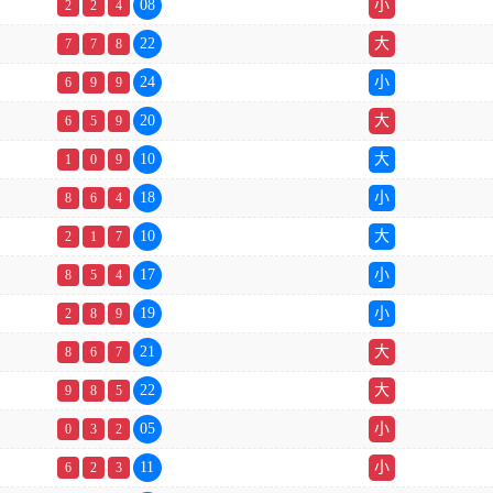
08
小
2
2
4
22
大
7
7
8
24
小
6
9
9
20
大
6
5
9
10
大
1
0
9
18
小
8
6
4
10
大
2
1
7
17
小
8
5
4
19
小
2
8
9
21
大
8
6
7
22
大
9
8
5
05
小
0
3
2
11
小
6
2
3