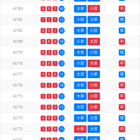
61783
6
0
2
08
大单
小双
中
61782
7
1
5
13
小双
大单
错
61781
8
8
2
18
大单
小双
错
61780
9
0
9
18
小单
大双
中
61779
0
5
8
13
大单
小双
错
61778
8
8
7
23
小双
大单
中
61777
9
6
6
21
大双
小单
错
61776
6
3
1
10
大单
小双
中
61775
5
2
5
12
大单
小双
中
61774
2
6
5
13
大双
小单
中
61773
6
8
9
23
小单
大双
错
61772
3
1
9
13
小单
大双
中