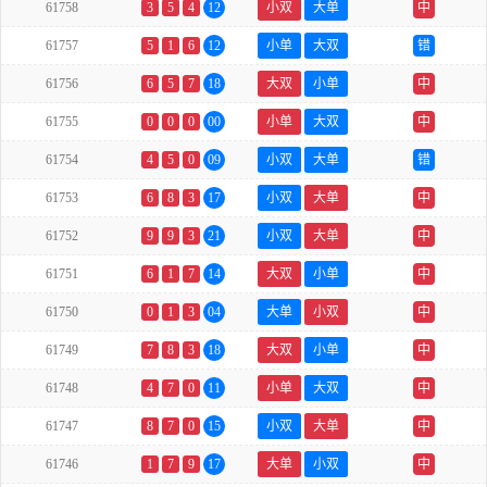
61758
3
5
4
12
小双
大单
中
61757
5
1
6
12
小单
大双
错
61756
6
5
7
18
大双
小单
中
61755
0
0
0
00
小单
大双
中
61754
4
5
0
09
小双
大单
错
61753
6
8
3
17
小双
大单
中
61752
9
9
3
21
小双
大单
中
61751
6
1
7
14
大双
小单
中
61750
0
1
3
04
大单
小双
中
61749
7
8
3
18
大双
小单
中
61748
4
7
0
11
小单
大双
中
61747
8
7
0
15
小双
大单
中
61746
1
7
9
17
大单
小双
中