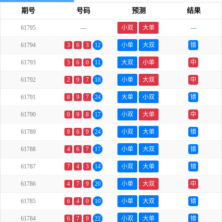
期号
号码
预测
结果
61795
---
小双
大单
---
61794
3
6
3
12
小单
大双
错
61793
5
6
0
11
大双
小单
中
61792
2
9
7
18
小单
大双
中
61791
8
9
7
24
大单
小双
错
61790
0
9
8
17
小双
大单
中
61789
9
6
9
24
小双
大单
错
61788
4
6
7
17
小单
大双
错
61787
7
4
3
14
小双
大单
错
61786
4
7
9
20
小单
大双
中
61785
6
4
0
10
小单
大双
错
61784
6
7
9
22
小双
大单
错