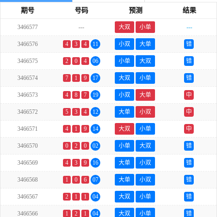
期号
号码
预测
结果
3466577
---
大双
小单
---
3466576
4
3
4
11
小双
大单
错
3466575
2
0
4
06
小单
大双
错
3466574
7
1
9
17
大双
小单
错
3466573
4
8
7
19
小双
大单
中
3466572
5
3
4
12
大单
小双
中
3466571
4
1
9
14
大双
小单
中
3466570
0
2
0
02
小单
大双
错
3466569
4
3
9
16
大单
小双
错
3466568
1
0
6
07
大单
小双
错
3466567
2
1
1
04
大双
小单
错
3466566
1
2
1
04
大双
小单
错