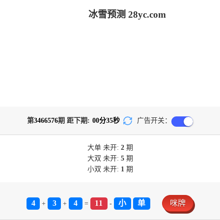
冰雪预测 28yc.com
第
3466576
期 距下期:
00
分
35
秒
广告开关：
大单
未开:
2
期
大双
未开:
5
期
小双
未开:
1
期
4
3
4
11
小
单
咪牌
+
+
=
-