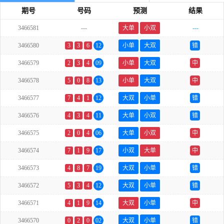
期号
号码
预测
结果
3466581
---
大单
小双
---
3466580
3
3
6
12
小单
大双
错
3466579
2
3
4
09
小单
大双
中
3466578
5
0
8
13
小单
大双
中
3466577
7
4
1
12
大双
小单
错
3466576
4
3
4
11
大单
小双
错
3466575
2
0
4
06
大单
小双
中
3466574
7
1
9
17
小双
大单
中
3466573
4
8
7
19
大双
小单
错
3466572
5
3
4
12
大双
小单
错
3466571
4
1
9
14
大双
小单
中
3466570
0
2
0
02
大双
小单
错