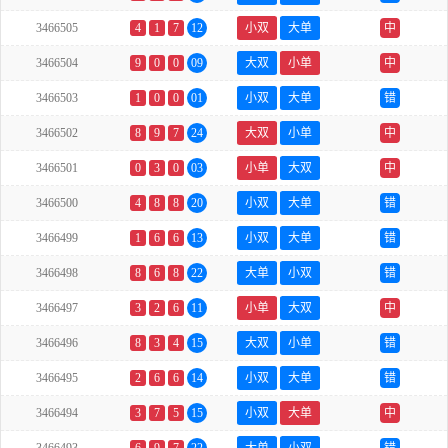
3466505
4
1
7
12
小双
大单
中
3466504
9
0
0
09
大双
小单
中
3466503
1
0
0
01
小双
大单
错
3466502
8
9
7
24
大双
小单
中
3466501
0
3
0
03
小单
大双
中
3466500
4
8
8
20
小双
大单
错
3466499
1
6
6
13
小双
大单
错
3466498
8
6
8
22
大单
小双
错
3466497
3
2
6
11
小单
大双
中
3466496
8
3
4
15
大双
小单
错
3466495
2
6
6
14
小双
大单
错
3466494
3
7
5
15
小双
大单
中