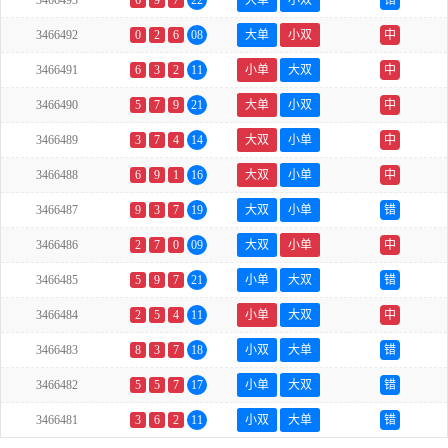
3466493
6
9
7
22
大单
小双
错
3466492
0
2
6
08
大单
小双
中
3466491
6
3
2
11
小单
大双
中
3466490
5
7
9
21
大单
小双
中
3466489
3
7
4
14
大双
小单
中
3466488
6
9
1
16
大双
小单
中
3466487
9
3
7
19
大双
小单
错
3466486
2
7
0
09
大双
小单
中
3466485
5
9
7
21
小单
大双
错
3466484
2
5
4
11
小单
大双
中
3466483
8
3
7
18
小双
大单
错
3466482
5
5
7
17
小单
大双
错
3466481
3
6
2
11
小双
大单
错