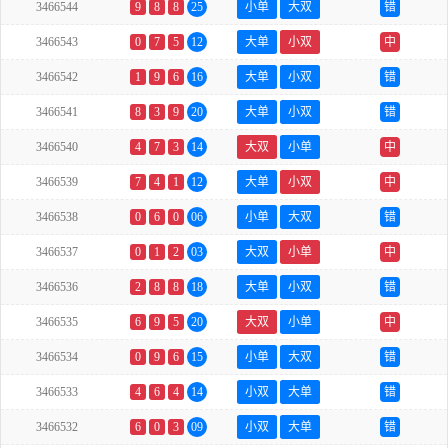
3466544
9
8
8
25
小单
大双
错
3466543
0
7
5
12
大单
小双
中
3466542
1
9
6
16
大单
小双
错
3466541
8
3
9
20
大单
小双
错
3466540
4
7
3
14
大双
小单
中
3466539
7
4
1
12
大单
小双
中
3466538
0
6
0
06
小单
大双
错
3466537
0
1
2
03
大双
小单
中
3466536
2
8
8
18
大单
小双
错
3466535
6
9
5
20
大双
小单
中
3466534
0
9
6
15
小单
大双
错
3466533
4
6
4
14
小双
大单
错
3466532
6
0
3
09
小双
大单
错