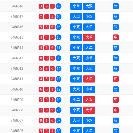
3466518
3
9
5
17
小单
大双
错
3466517
7
4
5
16
大单
小双
错
3466516
5
5
6
16
小双
大单
错
3466515
4
4
7
15
小双
大单
中
3466514
4
1
6
11
小双
大单
错
3466513
0
8
0
08
大双
小单
错
3466512
5
3
6
14
小双
大单
错
3466511
4
5
8
17
小双
大单
中
3466510
6
5
1
12
大双
小单
错
3466509
3
9
4
16
小单
大双
中
3466508
7
9
9
25
小双
大单
中
3466507
0
1
6
07
大单
小双
错
3466506
9
8
1
18
小双
大单
错