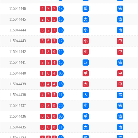
115044446
4
7
7
18
单
错
115044445
2
6
5
13
大
错
115044444
6
2
7
15
小
错
115044443
3
6
3
12
小
中
115044442
4
8
0
12
小
中
115044441
3
8
4
15
双
错
115044440
1
0
4
05
单
中
115044439
8
4
4
16
大
中
115044438
4
2
5
11
大
错
115044437
9
8
9
26
小
错
115044436
6
0
0
06
单
错
115044435
3
0
8
11
大
错