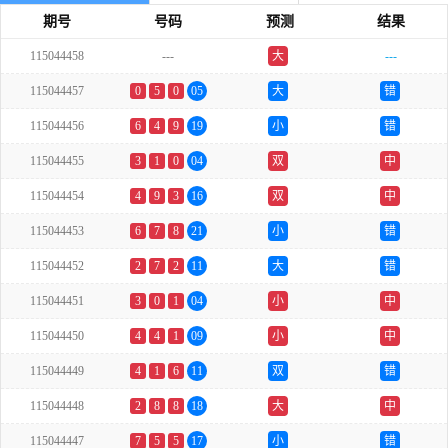
期号
号码
预测
结果
115044458
---
大
---
115044457
0
5
0
05
大
错
115044456
6
4
9
19
小
错
115044455
3
1
0
04
双
中
115044454
4
9
3
16
双
中
115044453
6
7
8
21
小
错
115044452
2
7
2
11
大
错
115044451
3
0
1
04
小
中
115044450
4
4
1
09
小
中
115044449
4
1
6
11
双
错
115044448
2
8
8
18
大
中
115044447
7
5
5
17
小
错