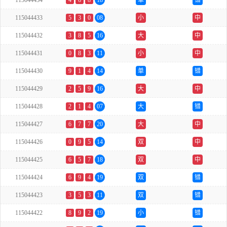
115044434
4
6
8
18
单
错
115044433
5
3
0
08
小
中
115044432
3
8
5
16
大
中
115044431
0
8
3
11
小
中
115044430
9
1
4
14
单
错
115044429
2
5
9
16
大
中
115044428
2
1
4
07
大
错
115044427
6
7
7
20
大
中
115044426
0
9
5
14
双
中
115044425
6
5
7
18
双
中
115044424
6
9
4
19
双
错
115044423
3
5
3
11
双
错
115044422
8
9
2
19
小
错