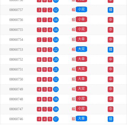
08060758
5
8
0
13
殺
中
小双
08060757
3
7
2
12
殺
错
小单
08060756
5
7
4
16
殺
中
小双
08060755
7
5
4
16
殺
中
大单
08060754
2
7
5
14
殺
中
大双
08060753
9
8
5
22
殺
错
大单
08060752
6
8
6
20
殺
中
大双
08060751
6
9
6
21
殺
中
大单
08060750
8
4
0
12
殺
中
大双
08060749
4
3
6
13
殺
中
小双
08060748
4
6
6
16
殺
中
小双
08060747
4
5
7
16
殺
中
大单
08060746
4
4
9
17
殺
错