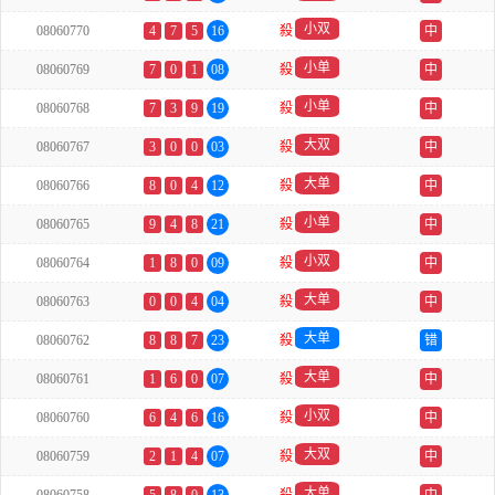
小双
08060770
4
7
5
16
殺
中
小单
08060769
7
0
1
08
殺
中
小单
08060768
7
3
9
19
殺
中
大双
08060767
3
0
0
03
殺
中
大单
08060766
8
0
4
12
殺
中
小单
08060765
9
4
8
21
殺
中
小双
08060764
1
8
0
09
殺
中
大单
08060763
0
0
4
04
殺
中
大单
08060762
8
8
7
23
殺
错
大单
08060761
1
6
0
07
殺
中
小双
08060760
6
4
6
16
殺
中
大双
08060759
2
1
4
07
殺
中
大单